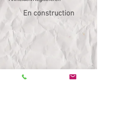
En construction
THERMIKAL
Bureau d'études thermiques RT 2012
Infiltrométrie, Tests d'étanchéité à l'air,
DPE, Audit énergétique, Thermographie,
Assistance à Maitres d'ouvrages